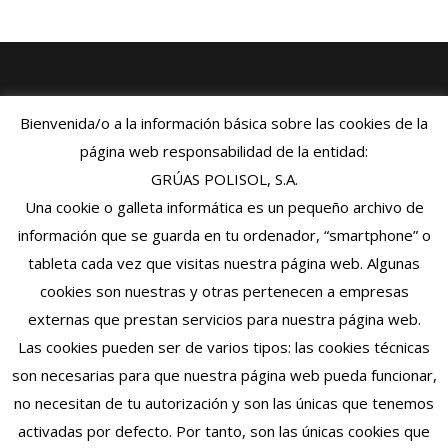
Menú
Bienvenida/o a la información básica sobre las cookies de la
página web responsabilidad de la entidad:
Inicio
GRÚAS POLISOL, S.A.
Conócenos
Una cookie o galleta informática es un pequeño archivo de
Servicios
información que se guarda en tu ordenador, “smartphone” o
tableta cada vez que visitas nuestra página web. Algunas
Contacto
cookies son nuestras y otras pertenecen a empresas
externas que prestan servicios para nuestra página web.
Teléfonos:
Las cookies pueden ser de varios tipos: las cookies técnicas
+34 968 508 228
son necesarias para que nuestra página web pueda funcionar,
+34 968 506 475
no necesitan de tu autorización y son las únicas que tenemos
+34 968 506 412
activadas por defecto. Por tanto, son las únicas cookies que