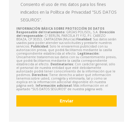
Consiento el uso de mis datos para los fines
indicados en la
Política de Privacidad
“SUS DATOS
SEGUROS”.
INFORMACIÓN BÁSICA SOBRE PROTECCIÓN DE DATOS
Responsable del tratamiento:
GRÚAS POLISOL, S.A.
Dirección
del responsable:
C/ BERLÍN, PARCELA F1 Y F2, P.I. CABEZO
BEAZA, CP 30353, CARTAGENA (Murcia)
Finalidad:
Sus datos serán
usados para poder atender sus solicitudes y prestarle nuestros
servicios.
Publicidad:
Solo le enviaremos publicidad con su
autorización previa, que podrá facilitarnos mediante la casilla
correspondiente establecida al efecto.
Legitimación:
Únicamente trataremos sus datos con su consentimiento previo,
que podrá facilitarnos mediante la casilla correspondiente
establecida al efecto.
Destinatarios:
Con carácter general, sólo
el personal de nuestra entidad que esté debidamente
autorizado podrá tener conocimiento de la información que le
pedimos.
Derechos:
Tiene derecho a saber qué información
tenemos sobre usted, corregirla y eliminarla, tal y como se
explica en la información adicional disponible en nuestra
página web.
Información adicional:
Más información en el
apartado “SUS DATOS SEGUROS” de nuestra página web.